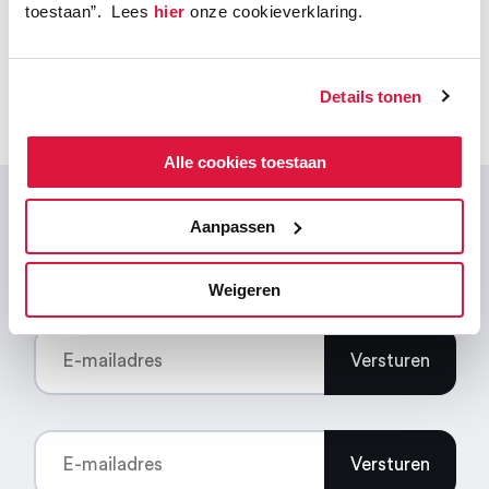
toestaan”. Lees
hier
onze cookieverklaring.
alle cases
Bekijk
Item
Details tonen
1
of
4
Alle cookies toestaan
Aanpassen
Actueel
Weigeren
Versturen
Versturen