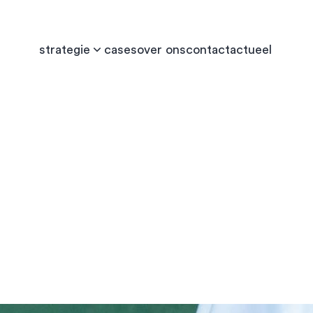
strategie
cases
over ons
contact
actueel