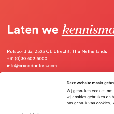
kennism
Laten we
Rotsoord 3a, 3523 CL Utrecht, The Netherlands
+31 (0)30 602 6000
info@branddoctors.com
Deze website maakt gebru
Wij gebruiken cookies om 
wij cookies gebruiken en h
ons gebruik van cookies, k