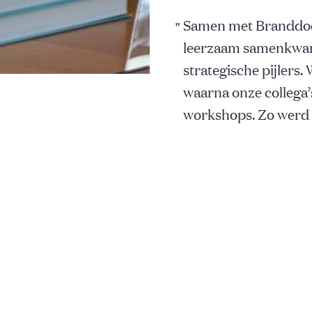
Samen met Branddocto
leerzaam samenkwam
strategische pijlers
waarna onze collega’
workshops. Zo werd de