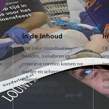
In de inhoud
In
rake visualisaties
het
Met
,
Of
beelden, metaforen en
sc
le
creatieve vormen komen we
to
sneller en scherper tot de
een
essentie. Met de kern van de
pos
St
strategie gevangen in één
pay-off
krachtige zin, of wel
str
maken we de inhoud concreet
toe