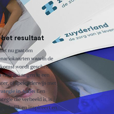
 het resultaat
 het nu gaat om
enariokaarten waarin de
ekomst wordt geschetst,
 visie gevangen in een
ter, of spelenderwijs met
rategie in Actie
:
Een
ategie die verbeeld is, is
gankelijk en inspireert en