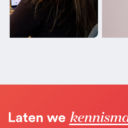
kennism
Laten we