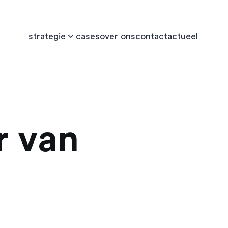
strategie
cases
over ons
contact
actueel
r van