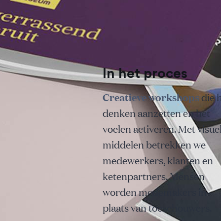
In het proces
Creatieve workshops
die 
denken aanzetten en het
voelen activeren. Met visue
middelen betrekken we
medewerkers, klanten en
ketenpartners. Mensen
worden medemakers in
plaats van toeschouwers.