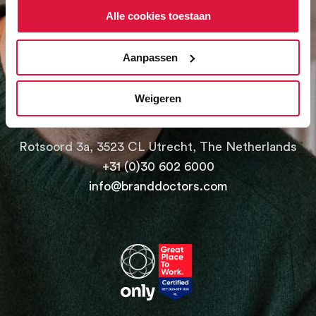
Alle cookies toestaan
Aanpassen
kennismaken
Laten we
Weigeren
Rotsoord 3a, 3523 CL Utrecht, The Netherlands
+31 (0)30 602 6000
info@branddoctors.com