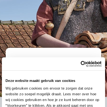
Geen lege
marketinghuls maar een
merkpositionering waar
Deze website maakt gebruik van cookies
wij en onze klanten ons
Wij gebruiken cookies om ervoor te zorgen dat onze
in herkennen.
website zo soepel mogelijk draait. Lees meer over hoe
Benoît Mater
wij cookies gebruiken en hoe je ze kunt beheren door op
“Voorkeuren” te klikken. Als je akkoord gaat met ons